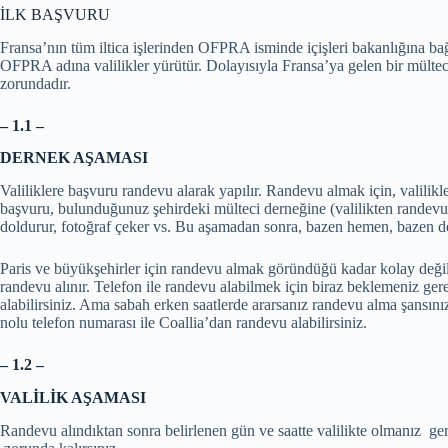
İLK BAŞVURU
Fransa’nın tüm iltica işlerinden OFPRA isminde içişleri bakanlığına bağ
OFPRA adına valilikler yürütür. Dolayısıyla Fransa’ya gelen bir mülteci,
zorundadır.
– 1.1 –
DERNEK AŞAMASI
Valiliklere başvuru randevu alarak yapılır. Randevu almak için, valilikl
başvuru, bulunduğunuz şehirdeki mülteci derneğine (valilikten randevu a
doldurur, fotoğraf çeker vs. Bu aşamadan sonra, bazen hemen, bazen de b
Paris ve büyükşehirler için randevu almak göründüğü kadar kolay değildi
randevu alınır. Telefon ile randevu alabilmek için biraz beklemeniz 
alabilirsiniz. Ama sabah erken saatlerde ararsanız randevu alma şansını
nolu telefon numarası ile Coallia’dan randevu alabilirsiniz.
– 1.2 –
VALİLİK AŞAMASI
Randevu alındıktan sonra belirlenen gün ve saatte valilikte olmanız ge