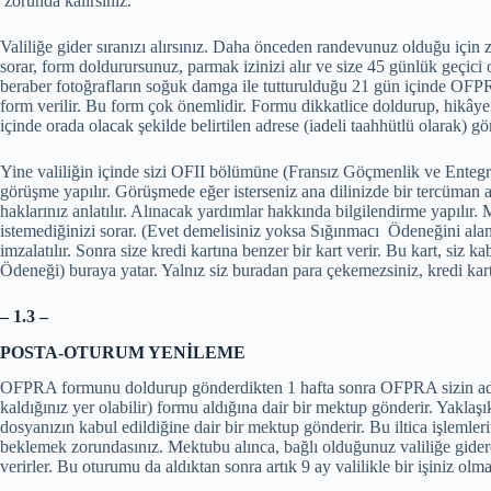
zorunda kalırsınız.
Valiliğe gider sıranızı alırsınız. Daha önceden randevunuz olduğu için z
sorar, form doldurursunuz, parmak izinizi alır ve size 45 günlük geçici 
beraber fotoğrafların soğuk damga ile tutturulduğu 21 gün içinde OFPR
form verilir. Bu form çok önemlidir. Formu dikkatlice doldurup, hikâyen
içinde orada olacak şekilde belirtilen adrese (iadeli taahhütlü olarak) g
Yine valiliğin içinde sizi OFII bölümüne (Fransız Göçmenlik ve Entegra
görüşme yapılır. Görüşmede eğer isterseniz ana dilinizde bir tercüman
haklarınız anlatılır. Alınacak yardımlar hakkında bilgilendirme yapılır.
istemediğinizi sorar. (Evet demelisiniz yoksa Sığınmacı Ödeneğini alama
imzalatılır. Sonra size kredi kartına benzer bir kart verir. Bu kart, si
Ödeneği) buraya yatar. Yalnız siz buradan para çekemezsiniz, kredi kartı 
– 1.3 –
POSTA-OTURUM YENİLEME
OFPRA formunu doldurup gönderdikten 1 hafta sonra OFPRA sizin adre
kaldığınız yer olabilir) formu aldığına dair bir mektup gönderir. Yaklaş
dosyanızın kabul edildiğine dair bir mektup gönderir. Bu iltica işlemler
beklemek zorundasınız. Mektubu alınca, bağlı olduğunuz valiliğe gider
verirler. Bu oturumu da aldıktan sonra artık 9 ay valilikle bir işiniz olm