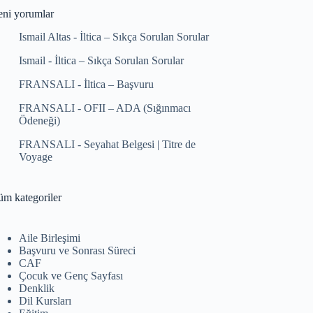
eni yorumlar
Ismail Altas
-
İltica – Sıkça Sorulan Sorular
Ismail
-
İltica – Sıkça Sorulan Sorular
FRANSALI
-
İltica – Başvuru
FRANSALI
-
OFII – ADA (Sığınmacı
Ödeneği)
FRANSALI
-
Seyahat Belgesi | Titre de
Voyage
üm kategoriler
Aile Birleşimi
Başvuru ve Sonrası Süreci
CAF
Çocuk ve Genç Sayfası
Denklik
Dil Kursları