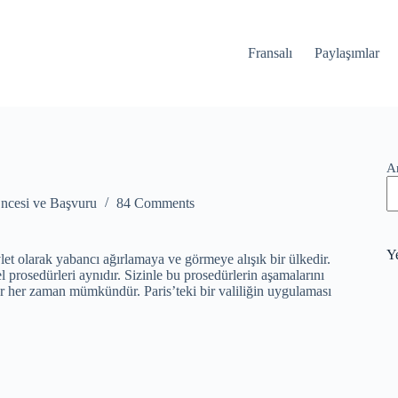
Fransalı
Paylaşımlar
A
Öncesi ve Başvuru
84 Comments
Ye
et olarak yabancı ağırlamaya ve görmeye alışık bir ülkedir.
 prosedürleri aynıdır. Sizinle bu prosedürlerin aşamalarını
lar her zaman mümkündür. Paris’teki bir valiliğin uygulaması