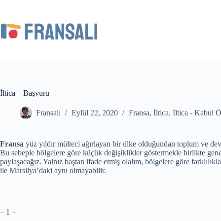
Skip
to
content
İltica – Başvuru
Fransalı
Eylül 22, 2020
Fransa
,
İltica
,
İltica - Kabul 
Fransa
yüz yıldır mülteci ağırlayan bir ülke olduğundan toplum ve devl
Bu sebeple bölgelere göre küçük değişiklikler göstermekle birlikte genel
paylaşacağız. Yalnız baştan ifade etmiş olalım, bölgelere göre farklılık
ile Marsilya’daki aynı olmayabilir.
– 1 –