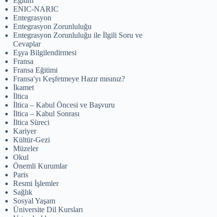
Eğitim
ENIC-NARIC
Entegrasyon
Entegrasyon Zorunluluğu
Entegrasyon Zorunluluğu ile İlgili Soru ve
Cevaplar
Eşya Bilgilendirmesi
Fransa
Fransa Eğitimi
Fransa'yı Keşfetmeye Hazır mısınız?
İkamet
İltica
İltica – Kabul Öncesi ve Başvuru
İltica – Kabul Sonrası
İltica Süreci
Kariyer
Kültür-Gezi
Müzeler
Okul
Önemli Kurumlar
Paris
Resmi İşlemler
Sağlık
Sosyal Yaşam
Üniversite Dil Kursları