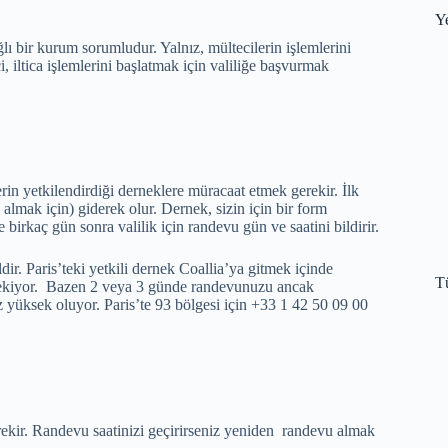
Y
lı bir kurum sorumludur. Yalnız, mültecilerin işlemlerini
 iltica işlemlerini başlatmak için valiliğe başvurmak
erin yetkilendirdiği derneklere müracaat etmek gerekir. İlk
lmak için) giderek olur. Dernek, sizin için bir form
irkaç gün sonra valilik için randevu gün ve saatini bildirir.
r. Paris’teki yetkili dernek Coallia’ya gitmek içinde
T
gerekiyor. Bazen 2 veya 3 günde randevunuzu ancak
z yüksek oluyor. Paris’te 93 bölgesi için +33 1 42 50 09 00
rekir. Randevu saatinizi geçirirseniz yeniden randevu almak