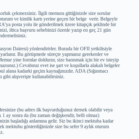
orluk çekmezsiniz. İlgili memura gittiğinizde size sorular
oturum ve kimlik kartı yerine geçen bir belge verir. Belgeyle
A’ya posta yolu ile gönderilmek üzere kitapçık şeklinde bir
izi, iltica başvuru sebebinizi özenle yazıp en geç 21 gün
öndermelisiniz.
syon Dairesi) yönlendirirler. Burada bir OFII yetkilisiyle
 ayarlanır. Bu görüşmede süreçte yapmanız gerekenler ve
 Memur yine formlar doldurur, size barınmak için bir ev isteyip
zsınız.) Cevabınız evet ise şart ve koşullarla alakalı belgeler
z kabul alana kadarki geçim kaynağınızdır. ADA (Sığınmacı
gibi alışverişte kullanabilirsiniz.
sinize (bu adres ilk başvurduğunuz dernek olabilir veya
ık 1 ay sonra da (bu zaman değişkendir, belli olmaz)
inizin başladığı anlamına gelir. Siz bu ikinci mektuba kadar
ek mektubu gösterdiğinizde size bu sefer 9 aylık oturum
az.