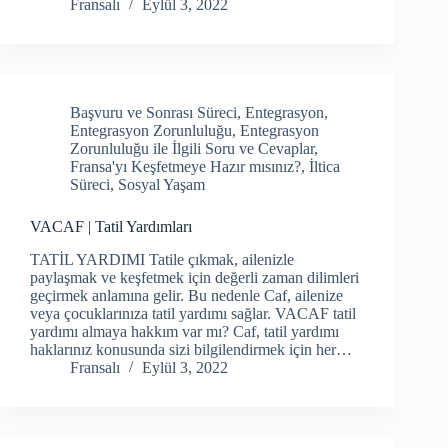
Fransalı
Eylül 3, 2022
Başvuru ve Sonrası Süreci
,
Entegrasyon
,
Entegrasyon Zorunluluğu
,
Entegrasyon
Zorunluluğu ile İlgili Soru ve Cevaplar
,
Fransa'yı Keşfetmeye Hazır mısınız?
,
İltica
Süreci
,
Sosyal Yaşam
VACAF | Tatil Yardımları
TATİL YARDIMI Tatile çıkmak, ailenizle
paylaşmak ve keşfetmek için değerli zaman dilimleri
geçirmek anlamına gelir. Bu nedenle Caf, ailenize
veya çocuklarınıza tatil yardımı sağlar. VACAF tatil
yardımı almaya hakkım var mı? Caf, tatil yardımı
haklarınız konusunda sizi bilgilendirmek için her…
Fransalı
Eylül 3, 2022