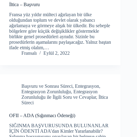
İltica – Başvuru
Fransa yüz yıldır mülteci ağırlayan bir ülke
olduğundan toplum ve devlet olarak yabancı
ağırlamaya ve görmeye alışık bir ülkedir. Bu sebeple
bölgelere göre küçük değişiklikler göstermekle
birlikte genel prosedürleri aynıdır. Sizinle bu
prosedürlerin aşamalarını paylaşacağız. Yalnız baştan
ifade etmiş olalım,…
Fransalı
Eylül 2, 2022
Başvuru ve Sonrası Süreci
,
Entegrasyon
,
Entegrasyon Zorunluluğu
,
Entegrasyon
Zorunluluğu ile İlgili Soru ve Cevaplar
,
İltica
Süreci
OFII – ADA (Sığınmacı Ödeneği)
SIĞINMA BAŞVURUSUNDA BULUNANLAR
İÇİN ÖDENTİ ADA’dan Kimler Yararlanabilir?
Sığınma başvurusunu onaylayan bir belgeye sahip