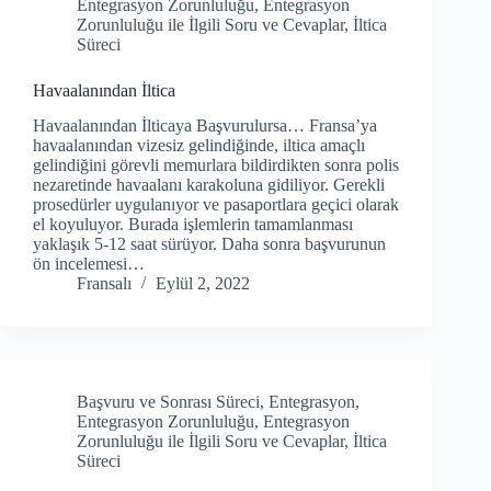
Entegrasyon Zorunluluğu
,
Entegrasyon
Zorunluluğu ile İlgili Soru ve Cevaplar
,
İltica
Süreci
Havaalanından İltica
Havaalanından İlticaya Başvurulursa… Fransa’ya
havaalanından vizesiz gelindiğinde, iltica amaçlı
gelindiğini görevli memurlara bildirdikten sonra polis
nezaretinde havaalanı karakoluna gidiliyor. Gerekli
prosedürler uygulanıyor ve pasaportlara geçici olarak
el koyuluyor. Burada işlemlerin tamamlanması
yaklaşık 5-12 saat sürüyor. Daha sonra başvurunun
ön incelemesi…
Fransalı
Eylül 2, 2022
Başvuru ve Sonrası Süreci
,
Entegrasyon
,
Entegrasyon Zorunluluğu
,
Entegrasyon
Zorunluluğu ile İlgili Soru ve Cevaplar
,
İltica
Süreci