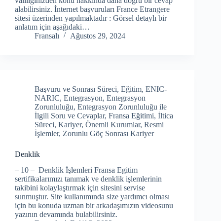
valiliğinizden konu hakkında daha doğru bir cevap
alabilirsiniz. İnternet başvuruları France Etrangere
sitesi üzerinden yapılmaktadır : Görsel detaylı bir
anlatım için aşağıdaki…
Fransalı
Ağustos 29, 2024
Başvuru ve Sonrası Süreci
,
Eğitim
,
ENIC-
NARIC
,
Entegrasyon
,
Entegrasyon
Zorunluluğu
,
Entegrasyon Zorunluluğu ile
İlgili Soru ve Cevaplar
,
Fransa Eğitimi
,
İltica
Süreci
,
Kariyer
,
Önemli Kurumlar
,
Resmi
İşlemler
,
Zorunlu Göç Sonrası Kariyer
Denklik
– 10 – Denklik İşlemleri Fransa Egitim
sertifikalarımızı tanımak ve denklik işlemlerinin
takibini kolaylaştırmak için sitesini servise
sunmuştur. Site kullanımında size yardımcı olması
için bu konuda uzman bir arkadaşımızın videosunu
yazının devamında bulabilirsiniz.